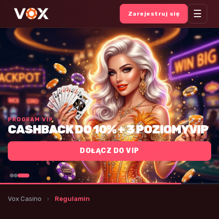
☰
Zarejestruj się
PROGRAM VIP
CASHBACK DO 10% + 3 POZIOMY VIP
ODBIERZ BONUS
ZGARNIJ SPINY
DOŁĄCZ DO VIP
Vox Casino
›
Regulamin