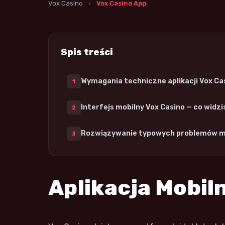
Vox Casino
›
Vox Casino App
Spis treści
Wymagania techniczne aplikacji Vox Ca
1
Interfejs mobilny Vox Casino — co widz
2
Rozwiązywanie typowych problemów mo
3
Aplikacja Mobil