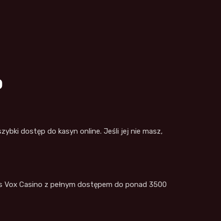
D
bki dostęp do kasyn online. Jeśli jej nie masz,
fejs Vox Casino z pełnym dostępem do ponad 3500