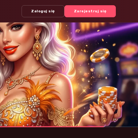
Zaloguj się
Zarejestruj się