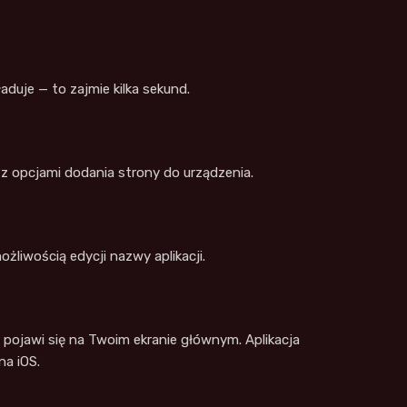
ładuje — to zajmie kilka sekund.
 z opcjami dodania strony do urządzenia.
ożliwością edycji nazwy aplikacji.
 pojawi się na Twoim ekranie głównym. Aplikacja
na iOS.