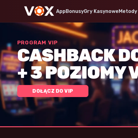
App
Bonusy
Gry Kasynowe
Metody 
BONUS POWITALNY
100% DO 10 0
+ 500 DARM
SPINÓW
DOŁĄCZ DO VIP
ODBIERZ BONUS
ZGARNIJ SPINY