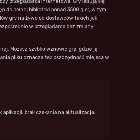
czy przeglądarka internetowa. Gry ładują się
 do pełnej biblioteki ponad 3500 gier, w tym
łów gry na żywo od dostawców takich jak
 bezpośrednio w przeglądarce bez zmiany
wnej. Możesz szybko wznowić grę, gdzie ją
rania pliku oznacza też oszczędność miejsca w
plikacji, brak czekania na aktualizacje.