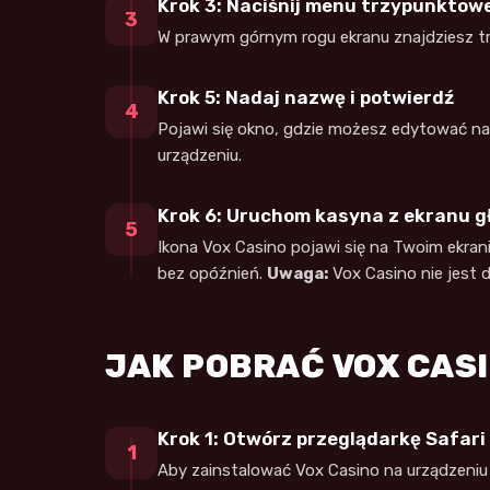
Krok 3: Naciśnij menu trzypunktow
3
W prawym górnym rogu ekranu znajdziesz t
Krok 5: Nadaj nazwę i potwierdź
4
Pojawi się okno, gdzie możesz edytować na
urządzeniu.
Krok 6: Uruchom kasyna z ekranu 
5
Ikona Vox Casino pojawi się na Twoim ekrani
bez opóźnień.
Uwaga:
Vox Casino nie jest 
JAK POBRAĆ VOX CASIN
Krok 1: Otwórz przeglądarkę Safari
1
Aby zainstalować Vox Casino na urządzeniu