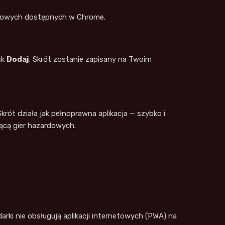
atkowych dostępnych w Chrome.
sk
Dodaj
. Skrót zostanie zapisany na Twoim
rót działa jak pełnoprawna aplikacja — szybko i
ącą gier hazardowych.
darki nie obsługują aplikacji internetowych (PWA) na